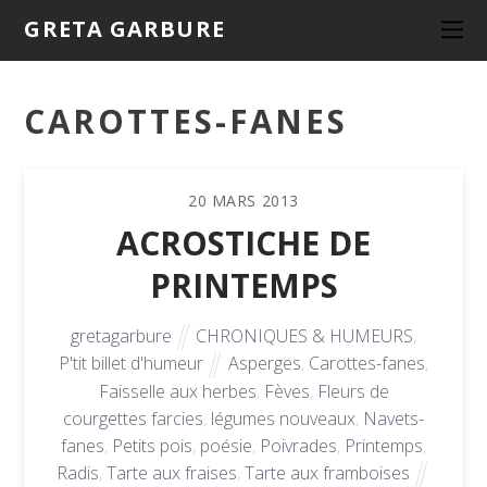
GRETA GARBURE
CAROTTES-FANES
20
MARS
2013
ACROSTICHE DE
PRINTEMPS
gretagarbure
CHRONIQUES & HUMEURS
,
P'tit billet d'humeur
Asperges
,
Carottes-fanes
,
Faisselle aux herbes
,
Fèves
,
Fleurs de
courgettes farcies
,
légumes nouveaux
,
Navets-
fanes
,
Petits pois
,
poésie
,
Poivrades
,
Printemps
,
Radis
,
Tarte aux fraises
,
Tarte aux framboises