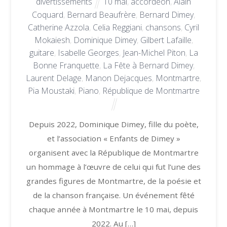
divertissements
10 mai
,
accordéon
,
Alain
Coquard
,
Bernard Beaufrère
,
Bernard Dimey
,
Catherine Azzola
,
Celia Reggiani
,
chansons
,
Cyril
Mokaiesh
,
Dominique Dimey
,
Gilbert Lafaille
,
guitare
,
Isabelle Georges
,
Jean-Michel Piton
,
La
Bonne Franquette
,
La Fête à Bernard Dimey
,
Laurent Delage
,
Manon Dejacques
,
Montmartre
,
Pia Moustaki
,
Piano
,
République de Montmartre
Depuis 2022, Dominique Dimey, fille du poète,
et l’association « Enfants de Dimey »
organisent avec la République de Montmartre
un hommage à l’œuvre de celui qui fut l’une des
grandes figures de Montmartre, de la poésie et
de la chanson française. Un événement fêté
chaque année à Montmartre le 10 mai, depuis
2022. Au […]