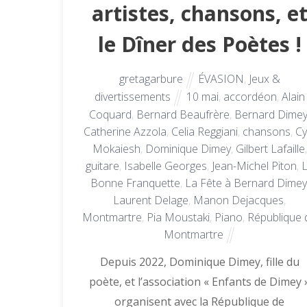
artistes, chansons, e
le Dîner des Poètes !
gretagarbure
ÉVASION
,
Jeux &
divertissements
10 mai
,
accordéon
,
Alain
Coquard
,
Bernard Beaufrère
,
Bernard Dime
Catherine Azzola
,
Celia Reggiani
,
chansons
,
Cy
Mokaiesh
,
Dominique Dimey
,
Gilbert Lafaille
,
guitare
,
Isabelle Georges
,
Jean-Michel Piton
,
Bonne Franquette
,
La Fête à Bernard Dimey
Laurent Delage
,
Manon Dejacques
,
Montmartre
,
Pia Moustaki
,
Piano
,
République 
Montmartre
Depuis 2022, Dominique Dimey, fille du
poète, et l’association « Enfants de Dimey 
organisent avec la République de