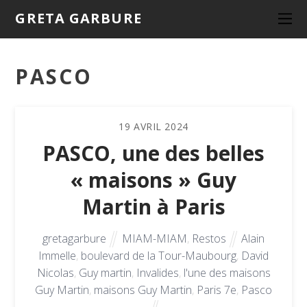
GRETA GARBURE
PASCO
19
AVRIL
2024
PASCO, une des belles
« maisons » Guy
Martin à Paris
gretagarbure
MIAM-MIAM
,
Restos
Alain
Immelle
,
boulevard de la Tour-Maubourg
,
David
Nicolas
,
Guy martin
,
Invalides
,
l'une des maisons
Guy Martin
,
maisons Guy Martin
,
Paris 7e
,
Pasco