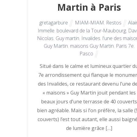
Martin à Paris
gretagarbure
MIAM-MIAM
,
Restos
Alai
Immelle
,
boulevard de la Tour-Maubourg
,
Dav
Nicolas
,
Guy martin
,
Invalides
,
l'une des maiso
Guy Martin
,
maisons Guy Martin
,
Paris 7e
,
Pasco
Situé dans le calme et lumineux quartier d
7e arrondissement qui flanque le monume
des Invalides, ce restaurant devenu l’une d
« maisons » Guy Martin jouit pendant les
beaux jours d’une terrasse de 40 couvert
bien agréable. Mais si l’on préfère, la salle (
couverts) l’est tout autant, elle aussi baign
de lumière grâce […]