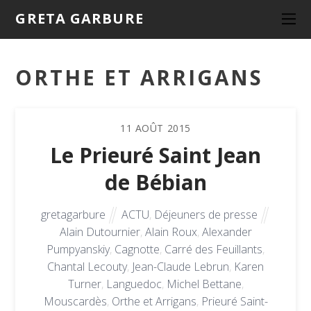
GRETA GARBURE
ORTHE ET ARRIGANS
11
AOÛT
2015
Le Prieuré Saint Jean
de Bébian
gretagarbure
ACTU
,
Déjeuners de presse
Alain Dutournier
,
Alain Roux
,
Alexander
Pumpyanskiy
,
Cagnotte
,
Carré des Feuillants
,
Chantal Lecouty
,
Jean-Claude Lebrun
,
Karen
Turner
,
Languedoc
,
Michel Bettane
,
Mouscardès
,
Orthe et Arrigans
,
Prieuré Saint-