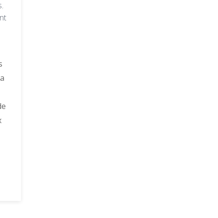
s
,
nt
s
la
de
x