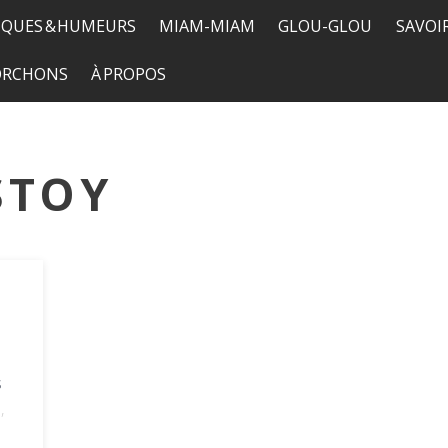
QUES & HUMEURS
MIAM-MIAM
GLOU-GLOU
SAVOI
TORCHONS
À PROPOS
STOY
s
e
,