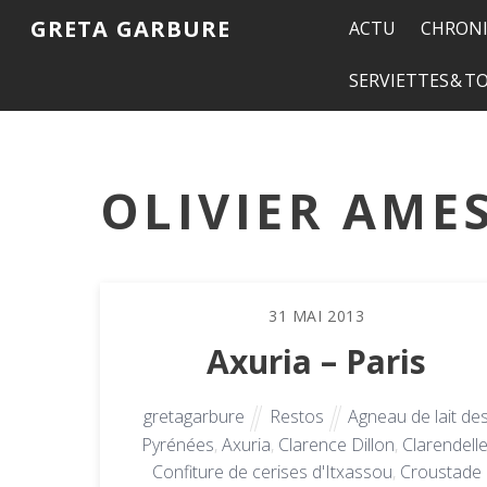
GRETA GARBURE
ACTU
CHRONI
SERVIETTES & 
OLIVIER AME
31
MAI
2013
Axuria – Paris
gretagarbure
Restos
Agneau de lait de
Pyrénées
,
Axuria
,
Clarence Dillon
,
Clarendell
Confiture de cerises d'Itxassou
,
Croustade