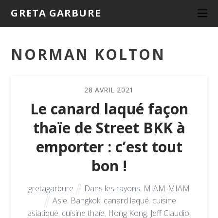
GRETA GARBURE
NORMAN KOLTON
28
AVRIL
2021
Le canard laqué façon
thaïe de Street BKK à
emporter : c’est tout
bon !
gretagarbure
Dans les rayons
,
MIAM-MIAM
Asie
,
Bangkok
,
canard laqué
,
cuisine
asiatique
,
cuisine thaïe
,
Hong Kong
,
Jeff Claudio
,