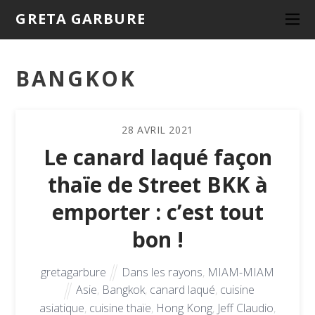
GRETA GARBURE
BANGKOK
28
AVRIL
2021
Le canard laqué façon
thaïe de Street BKK à
emporter : c’est tout
bon !
gretagarbure
Dans les rayons
,
MIAM-MIAM
Asie
,
Bangkok
,
canard laqué
,
cuisine
asiatique
,
cuisine thaïe
,
Hong Kong
,
Jeff Claudio
,