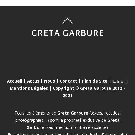
GRETA GARBURE
Accueil
|
Actus
|
Nous
|
Contact
|
Plan de Site
|
C.G.U.
|
Mentions Légales
| Copyright © Greta Garbure 2012 -
2021
Tous les éléments de
Greta Garbure
(textes, recettes,
photographies,...) sont la propriété exclusive de
Greta
Garbure
(sauf mention contraire explicite).
Ils sont protégés par les lois relatives aux droits d'auteurs et à