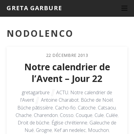
GRETA GARBURE
NODOLENCO
22
DÉCEMBRE
2013
Notre calendrier de
l’Avent – Jour 22
gretagarbure
ACTU
,
Notre calendrier de
l'Avent
Antoine Charabot
,
Bûche de Noël
,
Bûche pâtissière
,
Cacho-fio
,
Catoche
,
Catsaou
,
Chache
,
Charendon
,
Cosso
,
Couque
,
Cule
,
Culée
,
Droit de bûche
,
Église chrétienne
,
Galeuche de
Nué
,
Grogne
,
Kef an nedelec
,
Mouchon
,