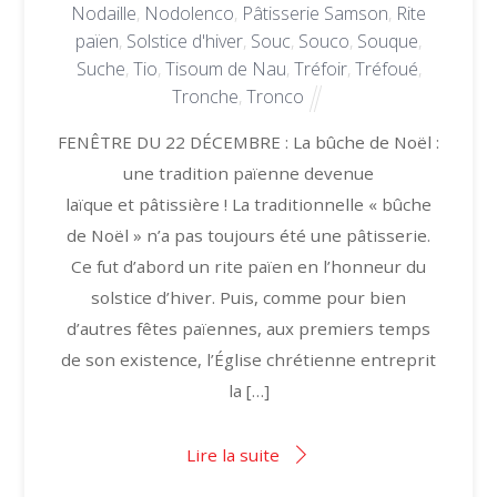
Nodaille
,
Nodolenco
,
Pâtisserie Samson
,
Rite
païen
,
Solstice d'hiver
,
Souc
,
Souco
,
Souque
,
Suche
,
Tio
,
Tisoum de Nau
,
Tréfoir
,
Tréfoué
,
Tronche
,
Tronco
FENÊTRE DU 22 DÉCEMBRE : La bûche de Noël :
une tradition païenne devenue
laïque et pâtissière ! La traditionnelle « bûche
de Noël » n’a pas toujours été une pâtisserie.
Ce fut d’abord un rite païen en l’honneur du
solstice d’hiver. Puis, comme pour bien
d’autres fêtes païennes, aux premiers temps
de son existence, l’Église chrétienne entreprit
la […]
Lire la suite