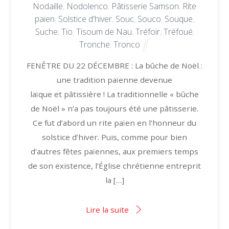
Nodaille
,
Nodolenco
,
Pâtisserie Samson
,
Rite
païen
,
Solstice d'hiver
,
Souc
,
Souco
,
Souque
,
Suche
,
Tio
,
Tisoum de Nau
,
Tréfoir
,
Tréfoué
,
Tronche
,
Tronco
FENÊTRE DU 22 DÉCEMBRE : La bûche de Noël :
une tradition païenne devenue
laïque et pâtissière ! La traditionnelle « bûche
de Noël » n’a pas toujours été une pâtisserie.
Ce fut d’abord un rite païen en l’honneur du
solstice d’hiver. Puis, comme pour bien
d’autres fêtes païennes, aux premiers temps
de son existence, l’Église chrétienne entreprit
la […]
Lire la suite