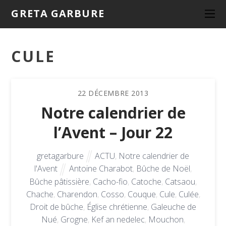
GRETA GARBURE
CULE
22
DÉCEMBRE
2013
Notre calendrier de
l’Avent – Jour 22
gretagarbure
ACTU
,
Notre calendrier de
l'Avent
Antoine Charabot
,
Bûche de Noël
,
Bûche pâtissière
,
Cacho-fio
,
Catoche
,
Catsaou
,
Chache
,
Charendon
,
Cosso
,
Couque
,
Cule
,
Culée
,
Droit de bûche
,
Église chrétienne
,
Galeuche de
Nué
,
Grogne
,
Kef an nedelec
,
Mouchon
,