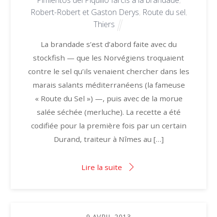
Pimientos del Piquillo farcis à la brandade
,
Robert-Robert et Gaston Derys
,
Route du sel
,
Thiers
La brandade s’est d’abord faite avec du
stockfish — que les Norvégiens troquaient
contre le sel qu’ils venaient chercher dans les
marais salants méditerranéens (la fameuse
« Route du Sel ») —, puis avec de la morue
salée séchée (merluche). La recette a été
codifiée pour la première fois par un certain
Durand, traiteur à Nîmes au […]
Lire la suite
9
AVRIL
2013