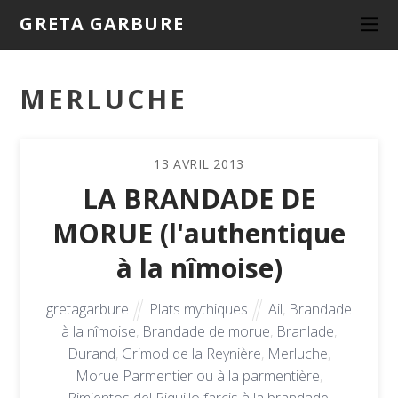
GRETA GARBURE
MERLUCHE
13
AVRIL
2013
LA BRANDADE DE
MORUE (l'authentique
à la nîmoise)
gretagarbure
Plats mythiques
Ail
,
Brandade
à la nîmoise
,
Brandade de morue
,
Branlade
,
Durand
,
Grimod de la Reynière
,
Merluche
,
Morue Parmentier ou à la parmentière
,