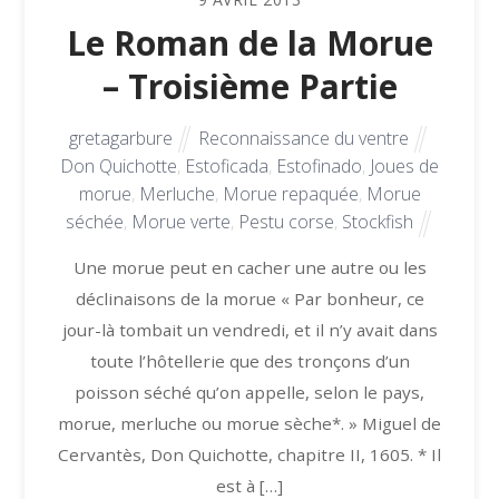
Le Roman de la Morue
– Troisième Partie
gretagarbure
Reconnaissance du ventre
Don Quichotte
,
Estoficada
,
Estofinado
,
Joues de
morue
,
Merluche
,
Morue repaquée
,
Morue
séchée
,
Morue verte
,
Pestu corse
,
Stockfish
Une morue peut en cacher une autre ou les
déclinaisons de la morue « Par bonheur, ce
jour-là tombait un vendredi, et il n’y avait dans
toute l’hôtellerie que des tronçons d’un
poisson séché qu’on appelle, selon le pays,
morue, merluche ou morue sèche*. » Miguel de
Cervantès, Don Quichotte, chapitre II, 1605. * Il
est à […]