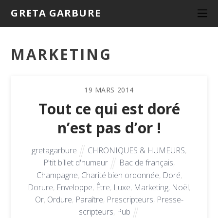
GRETA GARBURE
MARKETING
19
MARS
2014
Tout ce qui est doré
n’est pas d’or !
gretagarbure
CHRONIQUES & HUMEURS
,
P'tit billet d'humeur
Bac de français
,
Champagne
,
Charité bien ordonnée
,
Doré
,
Dorure
,
Enveloppe
,
Être
,
Luxe
,
Marketing
,
Noël
,
Or
,
Ordure
,
Paraître
,
Prescripteurs
,
Presse-
scripteurs
,
Pub