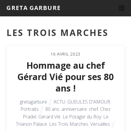
GRETA GARBURE
LES TROIS MARCHES
16
AVRIL
2023
Hommage au chef
Gérard Vié pour ses 80
ans !
gretagarbure
ACTU
,
GUEULES D'AMOUR
,
Portraits
80 ans
,
anniversaire
,
chef
,
Chez
Pradel
,
Gérard Vié
,
Le Potager du Roy
,
Le
Trianon Palace
,
Les Trois Marches
,
Versailles