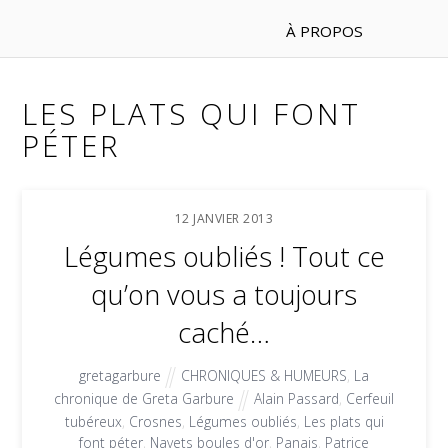
À PROPOS
LES PLATS QUI FONT
PÉTER
12
JANVIER
2013
Légumes oubliés ! Tout ce
qu’on vous a toujours
caché…
gretagarbure
CHRONIQUES & HUMEURS
,
La
chronique de Greta Garbure
Alain Passard
,
Cerfeuil
tubéreux
,
Crosnes
,
Légumes oubliés
,
Les plats qui
font péter
,
Navets boules d'or
,
Panais
,
Patrice