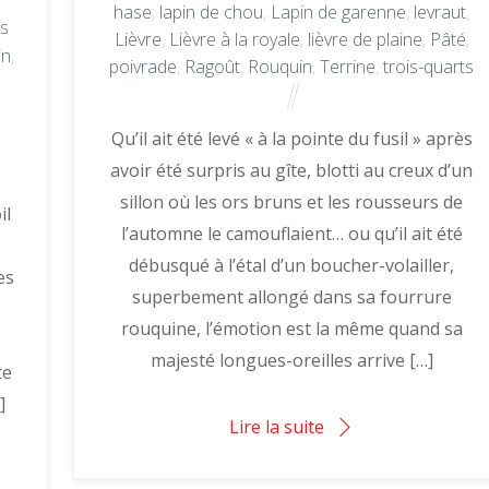
hase
,
lapin de chou
,
Lapin de garenne
,
levraut
,
es
Lièvre
,
Lièvre à la royale
,
lièvre de plaine
,
Pâté
,
in
,
poivrade
,
Ragoût
,
Rouquin
,
Terrine
,
trois-quarts
Qu’il ait été levé « à la pointe du fusil » après
avoir été surpris au gîte, blotti au creux d’un
sillon où les ors bruns et les rousseurs de
il
l’automne le camouflaient… ou qu’il ait été
s
débusqué à l’étal d’un boucher-volailler,
es
superbement allongé dans sa fourrure
rouquine, l’émotion est la même quand sa
majesté longues-oreilles arrive […]
te
]
Lire la suite