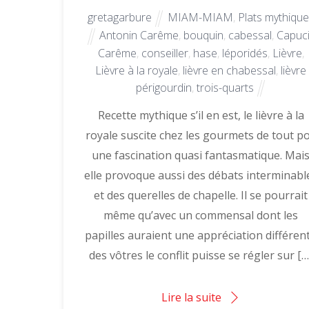
gretagarbure
MIAM-MIAM
,
Plats mythiqu
Antonin Carême
,
bouquin
,
cabessal
,
Capuc
Carême
,
conseiller
,
hase
,
léporidés
,
Lièvre
,
Lièvre à la royale
,
lièvre en chabessal
,
lièvre
périgourdin
,
trois-quarts
Recette mythique s’il en est, le lièvre à la
royale suscite chez les gourmets de tout po
une fascination quasi fantasmatique. Mai
elle provoque aussi des débats interminabl
et des querelles de chapelle. Il se pourrait
même qu’avec un commensal dont les
papilles auraient une appréciation différen
des vôtres le conflit puisse se régler sur […
Lire la suite