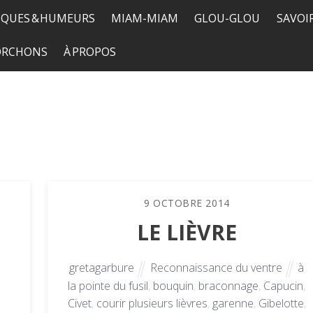
QUES & HUMEURS
MIAM-MIAM
GLOU-GLOU
SAVOI
TORCHONS
À PROPOS
9
OCTOBRE
2014
LE LIÈVRE
gretagarbure
Reconnaissance du ventre
à
la pointe du fusil
,
bouquin
,
braconnage
,
Capucin
,
Civet
,
courir plusieurs lièvres
,
garenne
,
Gibelotte
,