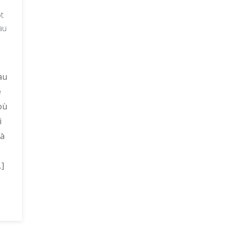
t
au
au
e
où
i
 à
]