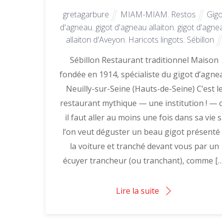
gretagarbure
MIAM-MIAM
,
Restos
Gigo
d'agneau
,
gigot d'agneau allaiton
,
gigot d'agne
allaiton d'Aveyon
,
Haricots lingots
,
Sébillon
Sébillon Restaurant traditionnel Maison
fondée en 1914, spécialiste du gigot d’agne
Neuilly-sur-Seine (Hauts-de-Seine) C’est l
restaurant mythique — une institution ! — 
il faut aller au moins une fois dans sa vie s
l’on veut déguster un beau gigot présenté
la voiture et tranché devant vous par un
écuyer trancheur (ou tranchant), comme […
Lire la suite