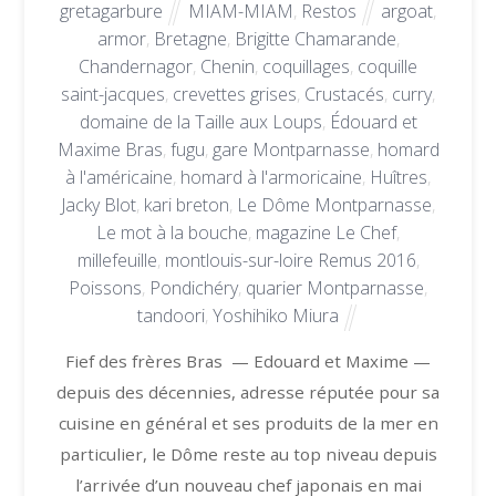
gretagarbure
MIAM-MIAM
,
Restos
argoat
,
armor
,
Bretagne
,
Brigitte Chamarande
,
Chandernagor
,
Chenin
,
coquillages
,
coquille
saint-jacques
,
crevettes grises
,
Crustacés
,
curry
,
domaine de la Taille aux Loups
,
Édouard et
Maxime Bras
,
fugu
,
gare Montparnasse
,
homard
à l'américaine
,
homard à l'armoricaine
,
Huîtres
,
Jacky Blot
,
kari breton
,
Le Dôme Montparnasse
,
Le mot à la bouche
,
magazine Le Chef
,
millefeuille
,
montlouis-sur-loire Remus 2016
,
Poissons
,
Pondichéry
,
quarier Montparnasse
,
tandoori
,
Yoshihiko Miura
Fief des frères Bras — Edouard et Maxime —
depuis des décennies, adresse réputée pour sa
cuisine en général et ses produits de la mer en
particulier, le Dôme reste au top niveau depuis
l’arrivée d’un nouveau chef japonais en mai