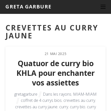
GRETA GARBURE
CREVETTES AU CURRY
JAUNE
21
MAI
2025
Quatuor de curry bio
KHLA pour enchanter
vos assiettes
gretagarbure
Dans les rayons
,
MIAM-MIAM
coffret de 4 currys bios
,
crevettes au curry
,
crevettes au curry jaune
,
curry
,
curry bio
,
curry