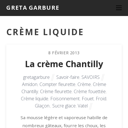
GRETA GARBURE
CRÈME LIQUIDE
8
FÉVRIER
2013
La crème Chantilly
gretagarbure
Savoir-faire
,
SAVOIRS
Amidon
,
Compter fleurette
,
Crème
,
Crème
Chantilly
,
Crème fleurette
,
Crème fouettée
,
Crème liquide
,
Foisonnement
,
Fouet
,
Froid
,
Glaçon.
,
Sucre glace
,
Vatel
Sa mousse légère et vaporeuse habille de
nombreux gâteaux, fourre les choux, les