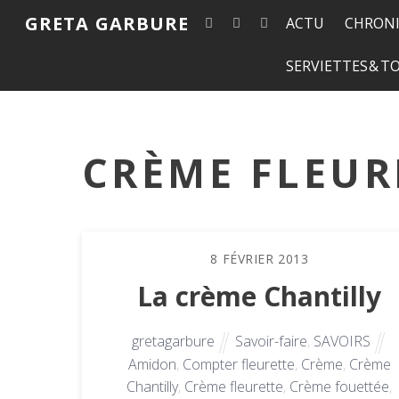
GRETA GARBURE
ACTU
CHRONI
SERVIETTES & 
CRÈME FLEUR
8
FÉVRIER
2013
La crème Chantilly
gretagarbure
Savoir-faire
,
SAVOIRS
Amidon
,
Compter fleurette
,
Crème
,
Crème
Chantilly
,
Crème fleurette
,
Crème fouettée
,