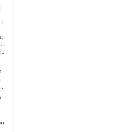
10
ux
ot
de
s
s
ie
s
on