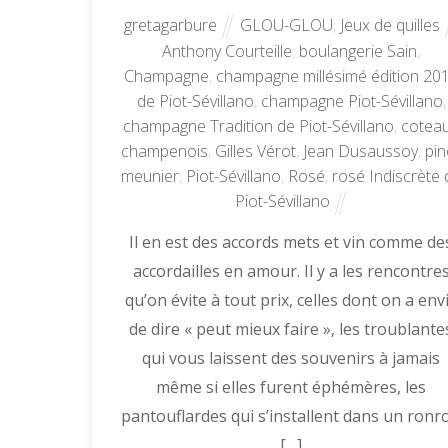
gretagarbure
GLOU-GLOU
,
Jeux de quilles
Anthony Courteille
,
boulangerie Sain
,
Champagne
,
champagne millésimé édition 20
de Piot-Sévillano
,
champagne Piot-Sévillano
,
champagne Tradition de Piot-Sévillano
,
cotea
champenois
,
Gilles Vérot
,
Jean Dusaussoy
,
pin
meunier
,
Piot-Sévillano
,
Rosé
,
rosé Indiscrète 
Piot-Sévillano
Il en est des accords mets et vin comme de
accordailles en amour. Il y a les rencontre
qu’on évite à tout prix, celles dont on a env
de dire « peut mieux faire », les troublante
qui vous laissent des souvenirs à jamais
même si elles furent éphémères, les
pantouflardes qui s’installent dans un ronr
[…]