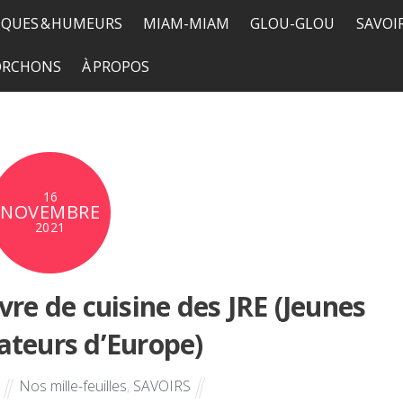
QUES & HUMEURS
MIAM-MIAM
GLOU-GLOU
SAVOI
TORCHONS
À PROPOS
16
NOVEMBRE
2021
ivre de cuisine des JRE (Jeunes
ateurs d’Europe)
Nos mille-feuilles
,
SAVOIRS
E