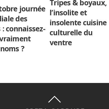
Tripes & boyaux,
tobre journée
l’insolite et
iale des
insolente cuisine
 : connaissez-
culturelle du
 vraiment
ventre
 noms ?