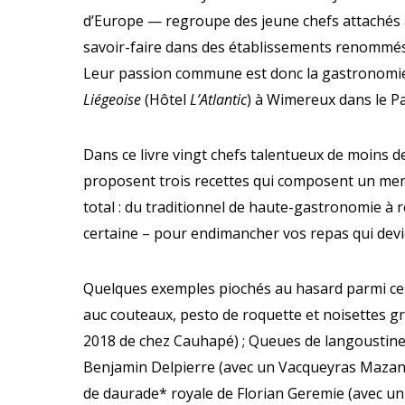
d’Europe — regroupe des jeune chefs attachés a
savoir-faire dans des établissements renommés
Leur passion commune est donc la gastronomie.
Liégeoise
(Hôtel
L’Atlantic
) à Wimereux dans le Pa
Dans ce livre vingt chefs talentueux de moins de
proposent trois recettes qui composent un menu 
total : du traditionnel de haute-gastronomie à r
certaine – pour endimancher vos repas qui devi
Quelques exemples piochés au hasard parmi ces 
auc couteaux, pesto de roquette et noisettes gr
2018 de chez Cauhapé) ; Queues de langoustines
Benjamin Delpierre (avec un Vacqueyras Mazane
de daurade* royale de Florian Geremie (avec un