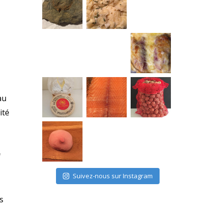
au
ité
f
Suivez-nous sur Instagram
s