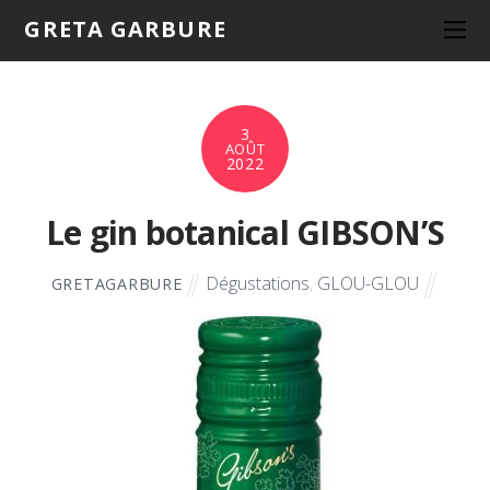
GRETA GARBURE
3
AOÛT
2022
Le gin botanical GIBSON’S
Dégustations
,
GLOU-GLOU
GRETAGARBURE