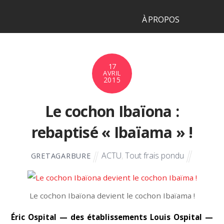
À PROPOS
17
AVRIL
2015
Le cochon Ibaïona :
rebaptisé « Ibaïama » !
ACTU
,
Tout frais pondu
GRETAGARBURE
Le cochon Ibaïona devient le cochon Ibaïama !
É
ric Ospital — des établissements Louis Ospital —