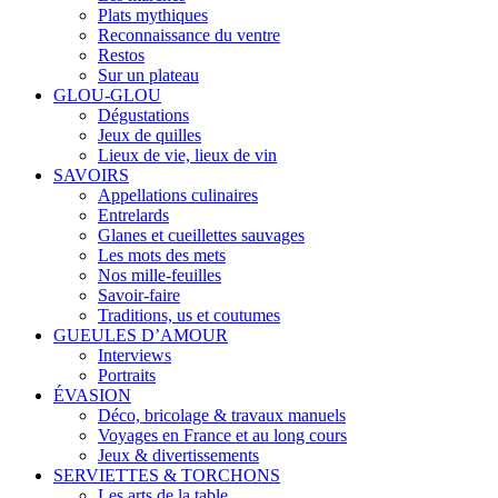
Plats mythiques
Reconnaissance du ventre
Restos
Sur un plateau
GLOU-GLOU
Dégustations
Jeux de quilles
Lieux de vie, lieux de vin
SAVOIRS
Appellations culinaires
Entrelards
Glanes et cueillettes sauvages
Les mots des mets
Nos mille-feuilles
Savoir-faire
Traditions, us et coutumes
GUEULES D’AMOUR
Interviews
Portraits
ÉVASION
Déco, bricolage & travaux manuels
Voyages en France et au long cours
Jeux & divertissements
SERVIETTES & TORCHONS
Les arts de la table