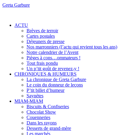
Greta Garbure
ACTU
Brèves de terroir
Cartes postales
Déjeuners de presse
Nos marronniers (l’actu qui revient tous les ans)
Notre calendrier de l’Avent
Pièges à cons…ommateurs !
Tout frais pondu
Un p’tit goût de revenez-y !
CHRONIQUES & HUMEURS
La chronique de Greta Garbure
Le coin du donneur de leçons
P’tit billet d’humeur
Saynètes
MIAM-MIAM
Biscuits & Confiseries
Chocolat Show
Couenneries
Dans les rayons
Desserts de grand-mère
Les marchés