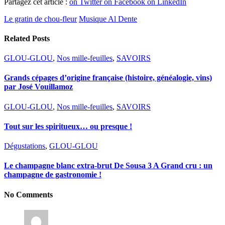
Partagez cet article :
on Twitter
on Facebook
on LinkedIn
Le gratin de chou-fleur
Musique Al Dente
Related Posts
GLOU-GLOU
,
Nos mille-feuilles
,
SAVOIRS
Grands cépages d’origine française (histoire, généalogie, vins)
par José Vouillamoz
GLOU-GLOU
,
Nos mille-feuilles
,
SAVOIRS
Tout sur les spiritueux… ou presque !
Dégustations
,
GLOU-GLOU
Le champagne blanc extra-brut De Sousa 3 A Grand cru : un
champagne de gastronomie !
No Comments