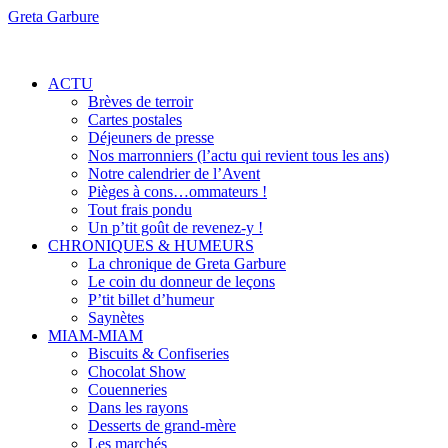
Greta Garbure
ACTU
Brèves de terroir
Cartes postales
Déjeuners de presse
Nos marronniers (l’actu qui revient tous les ans)
Notre calendrier de l’Avent
Pièges à cons…ommateurs !
Tout frais pondu
Un p’tit goût de revenez-y !
CHRONIQUES & HUMEURS
La chronique de Greta Garbure
Le coin du donneur de leçons
P’tit billet d’humeur
Saynètes
MIAM-MIAM
Biscuits & Confiseries
Chocolat Show
Couenneries
Dans les rayons
Desserts de grand-mère
Les marchés