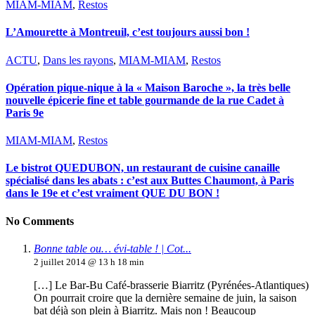
MIAM-MIAM
,
Restos
L’Amourette à Montreuil, c’est toujours aussi bon !
ACTU
,
Dans les rayons
,
MIAM-MIAM
,
Restos
Opération pique-nique à la « Maison Baroche », la très belle
nouvelle épicerie fine et table gourmande de la rue Cadet à
Paris 9e
MIAM-MIAM
,
Restos
Le bistrot QUEDUBON, un restaurant de cuisine canaille
spécialisé dans les abats : c’est aux Buttes Chaumont, à Paris
dans le 19e et c’est vraiment QUE DU BON !
No Comments
Bonne table ou… évi-table ! | Cot...
2 juillet 2014 @ 13 h 18 min
[…] Le Bar-Bu Café-brasserie Biarritz (Pyrénées-Atlantiques)
On pourrait croire que la dernière semaine de juin, la saison
bat déjà son plein à Biarritz. Mais non ! Beaucoup