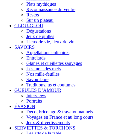
Plats mythiques
Reconnaissance du ventre
Restos
Sur un plateau
GLOU-GLOU
Dégustations
Jeux de quilles
Lieux de vie, lieux de vin
SAVOIRS
Appellations culinaires
Entrelards
Glanes et cueillettes sauvages
Les mots des mets
Nos mille-feuilles
Savoir-faire
Traditions, us et coutumes
GUEULES D’AMOUR
Interviews
Portraits
ÉVASION
Déco, bricolage & travaux manuels
Voyages en France et au long cours
Jeux & divertissements
SERVIETTES & TORCHONS
Les arts de la table