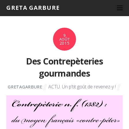
GRETA GARBURE
9
AOÛT
2015
Des Contrepèteries
gourmandes
ACTU
,
Un p'tit goût de revenez-y !
GRETAGARBURE