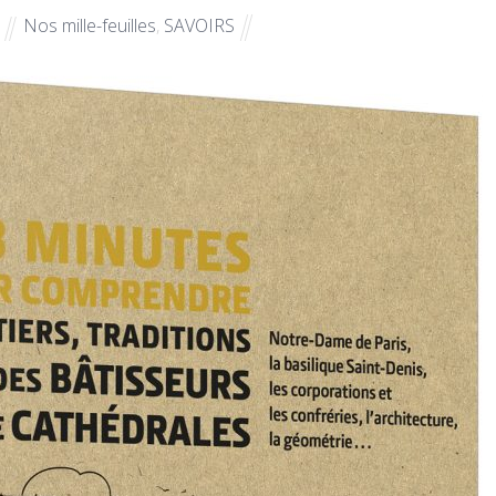
Nos mille-feuilles
,
SAVOIRS
E