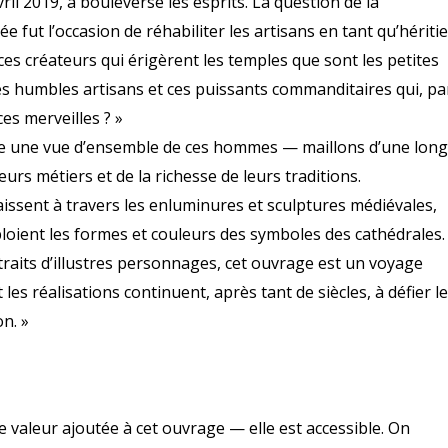
il 2019, a bouleversé les esprits. La question de la
ée fut l’occasion de réhabiliter les artisans en tant qu’hériti
ces créateurs qui érigèrent les temples que sont les petites
 ces humbles artisans et ces puissants commanditaires qui, pa
ces merveilles ? »
ente une vue d’ensemble de ces hommes — maillons d’une lon
eurs métiers et de la richesse de leurs traditions.
aissent à travers les enluminures et sculptures médiévales,
ploient les formes et couleurs des symboles des cathédrales.
raits d’illustres personnages, cet ouvrage est un voyage
s réalisations continuent, après tant de siècles, à défier l
n. »
e valeur ajoutée à cet ouvrage — elle est accessible. On