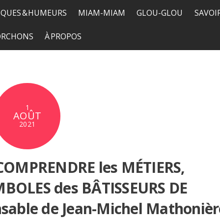
QUES & HUMEURS
MIAM-MIAM
GLOU-GLOU
SAVOI
TORCHONS
À PROPOS
1
AOÛT
2021
COMPRENDRE les MÉTIERS,
MBOLES des BÂTISSEURS DE
sable de Jean-Michel Mathonièr