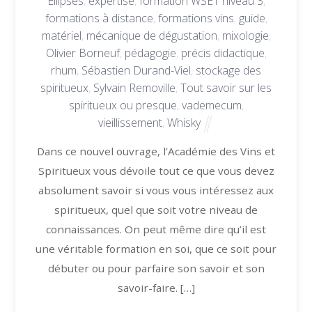
Ellipses
,
expertise
,
formation WSET niveau 3
,
formations à distance
,
formations vins
,
guide
,
matériel
,
mécanique de dégustation
,
mixologie
,
Olivier Borneuf
,
pédagogie
,
précis didactique
,
rhum
,
Sébastien Durand-Viel
,
stockage des
spiritueux
,
Sylvain Removille
,
Tout savoir sur les
spiritueux ou presque
,
vademecum
,
vieillissement
,
Whisky
Dans ce nouvel ouvrage, l’Académie des Vins et
Spiritueux vous dévoile tout ce que vous devez
absolument savoir si vous vous intéressez aux
spiritueux, quel que soit votre niveau de
connaissances. On peut même dire qu’il est
une véritable formation en soi, que ce soit pour
débuter ou pour parfaire son savoir et son
savoir-faire. […]