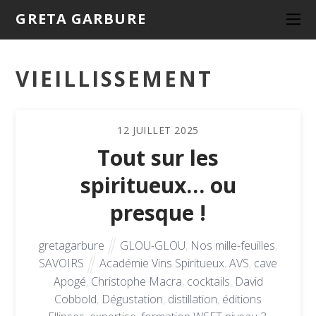
GRETA GARBURE
VIEILLISSEMENT
12
JUILLET
2025
Tout sur les
spiritueux… ou
presque !
gretagarbure
GLOU-GLOU
,
Nos mille-feuilles
,
SAVOIRS
Académie Vins Spiritueux
,
AVS
,
cave
Apogé
,
Christophe Macra
,
cocktails
,
David
Cobbold
,
Dégustation
,
distillation
,
éditions