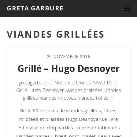
GRETA GARBURE
VIANDES GRILLÉES
26
NOVEMBRE
2016
Grillé – Hugo Desnoyer
gretagarbure
Nos mille-feuilles
,
SAVOIRS
Grillé
,
Hugo Desnoyer
,
viandes braisées
,
viandes
grillées
,
viandes mijotées
,
viandes rôties
Grillé 60 recettes de viandes grillées, rôties,
mijotées et braisées Hugo Desnoyer Le livre
est divisé en cinq parties : la présentation des
viandes (agneau, bœuf, porc, poulet, veau) avec