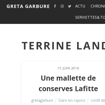
GRETA GARBURE
ACTU
CHRONI
SERVIETTES & 
TERRINE LAN
15
JUIN
2016
Une mallette de
conserves Lafitte
gretagarbure
Dans les rayons
confit d