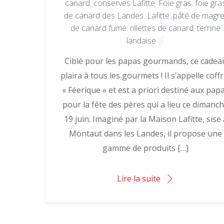
canard
,
conserves Lafitte
,
Foie gras
,
foie gra
de canard des Landes
,
Lafitte
,
pâté de magre
de canard fumé
,
rillettes de canard
,
terrine
landaise
Ciblé pour les papas gourmands, ce cadea
plaira à tous les gourmets ! Il s’appelle coffr
« Féerique » et est a priori destiné aux pap
pour la fête des pères qui a lieu ce dimanc
19 juin. Imaginé par la Maison Lafitte, sise 
Montaut dans les Landes, il propose une
gamme de produits […]
Lire la suite