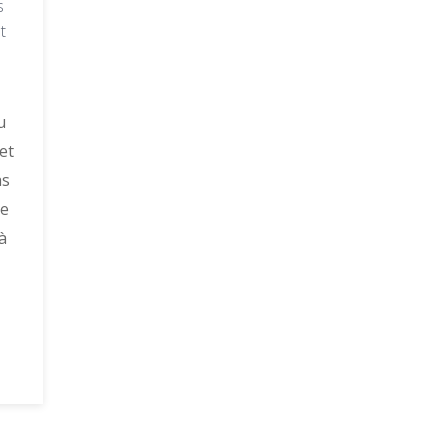
s
t
u
et
as
he
à