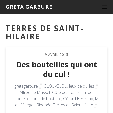
GRETA GARBURE
TERRES DE SAINT-
HILAIRE
9
AVRIL
2015
Des bouteilles qui ont
du cul !
gretagarbure
GLOU-GLOU
,
Jeux de quilles
Alfred de Musset
,
Côte des roses
,
cul-de-
bouteille
,
fond de bouteille
,
Gérard Bertrand
,
M
de Mangot
,
Ripopée
,
Terres de Saint-Hilaire