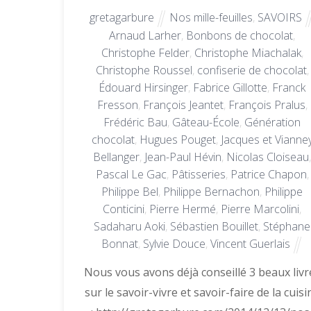
gretagarbure
Nos mille-feuilles
,
SAVOIRS
Arnaud Larher
,
Bonbons de chocolat
,
Christophe Felder
,
Christophe Miachalak
,
Christophe Roussel
,
confiserie de chocolat
,
Édouard Hirsinger
,
Fabrice Gillotte
,
Franck
Fresson
,
François Jeantet
,
François Pralus
,
Frédéric Bau
,
Gâteau-École
,
Génération
chocolat
,
Hugues Pouget
,
Jacques et Vianne
Bellanger
,
Jean-Paul Hévin
,
Nicolas Cloiseau
Pascal Le Gac
,
Pâtisseries
,
Patrice Chapon
,
Philippe Bel
,
Philippe Bernachon
,
Philippe
Conticini
,
Pierre Hermé
,
Pierre Marcolini
,
Sadaharu Aoki
,
Sébastien Bouillet
,
Stéphane
Bonnat
,
Sylvie Douce
,
Vincent Guerlais
Nous vous avons déjà conseillé 3 beaux livr
sur le savoir-vivre et savoir-faire de la cuisi