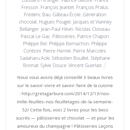
Édouard Hirsinger
,
Fabrice Gillotte
,
Franck
Fresson
,
François Jeantet
,
François Pralus
,
Frédéric Bau
,
Gâteau-École
,
Génération
chocolat
,
Hugues Pouget
,
Jacques et Vianney
Bellanger
,
Jean-Paul Hévin
,
Nicolas Cloiseau
,
Pascal Le Gac
,
Pâtisseries
,
Patrice Chapon
,
Philippe Bel
,
Philippe Bernachon
,
Philippe
Conticini
,
Pierre Hermé
,
Pierre Marcolini
,
Sadaharu Aoki
,
Sébastien Bouillet
,
Stéphane
Bonnat
,
Sylvie Douce
,
Vincent Guerlais
Nous vous avons déjà conseillé 3 beaux livres
sur le savoir-vivre et savoir-faire de la cuisine
: http://gretagarbure.com/2014/12/13/nos-
mille-feuilles-nos-feuilletages-de-la-semaine-
52/ Cette fois, voici 2 livres pour les becs
sucrés — pâtisseries et chocolat — et pour les
amoureux du champagne ! Pâtisseries Leçons