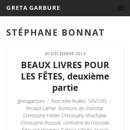
GRETA GARBURE
STÉPHANE BONNAT
20
DÉCEMBRE
2014
BEAUX LIVRES POUR
LES FÊTES, deuxième
partie
gretagarbure
Nos mille-feuilles
,
SAVOIRS
Arnaud Larher
,
Bonbons de chocolat
,
Christophe Felder
,
Christophe Miachalak
,
Christophe Roussel
,
confiserie de chocolat
,