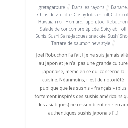
gretagarbure
Dans les rayons
Banane
,
Chips de vitelotte
,
Crispy lobster roll
,
Cut n'rol
Hawaïan roll
,
Homard
,
Japon
,
Joël Robuchon
Salade de concombre épicée
,
Spicy ebi roll
,
Suhis
,
Sushi Saint-Jacques snackée
,
Sushi Sho
Tartare de saumon new style
Joël Robuchon l’a fait ! Je ne suis jamais all
au Japon et je n’ai pas une grande culture
japonaise, même en ce qui concerne la
cuisine. Néanmoins, il est de notoriété
publique que les sushis « français » (plus
fortement inspirés des sushis américains q
des asiatiques) ne ressemblent en rien au
authentiques sushis japonais […]