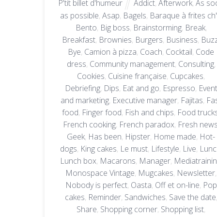
P'tit billet d'humeur
Addict
,
Afterwork
,
As so
as possible
,
Asap
,
Bagels
,
Baraque à frites ch'
Bento
,
Big boss
,
Brainstorming
,
Break
,
Breakfast
,
Brownies
,
Burgers
,
Business
,
Buz
Bye
,
Camion à pizza
,
Coach
,
Cocktail
,
Code
dress
,
Community management
,
Consulting
,
Cookies
,
Cuisine française
,
Cupcakes
,
Debriefing
,
Dips
,
Eat and go
,
Espresso
,
Even
and marketing
,
Executive manager
,
Fajitas
,
Fa
food
,
Finger food
,
Fish and chips
,
Food truck
French cooking
,
French paradox
,
Fresh new
Geek
,
Has been
,
Hipster
,
Home made
,
Hot-
dogs
,
King cakes
,
Le must
,
Lifestyle
,
Live
,
Lunc
Lunch box
,
Macarons
,
Manager
,
Mediatraini
Monospace Vintage
,
Mugcakes
,
Newsletter
,
Nobody is perfect
,
Oasta
,
Off et on-line
,
Pop
cakes
,
Reminder
,
Sandwiches
,
Save the date
Share
,
Shopping corner
,
Shopping list
,