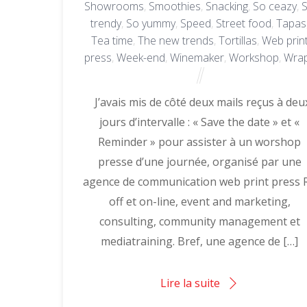
Showrooms
,
Smoothies
,
Snacking
,
So ceazy
,
trendy
,
So yummy
,
Speed
,
Street food
,
Tapas
Tea time
,
The new trends
,
Tortillas
,
Web prin
press
,
Week-end
,
Winemaker
,
Workshop
,
Wra
J’avais mis de côté deux mails reçus à deu
jours d’intervalle : « Save the date » et «
Reminder » pour assister à un worshop
presse d’une journée, organisé par une
agence de communication web print press 
off et on-line, event and marketing,
consulting, community management et
mediatraining. Bref, une agence de […]
Lire la suite