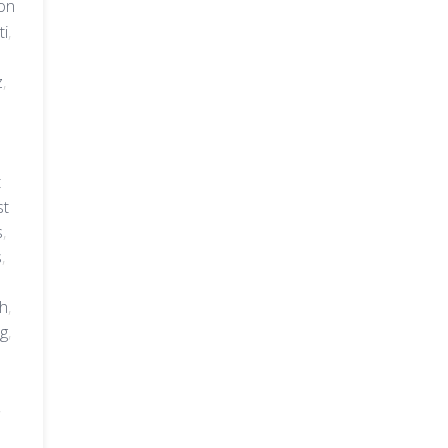
on
ti
,
z
,
t
st
s
,
s
,
h
,
ng
,
,