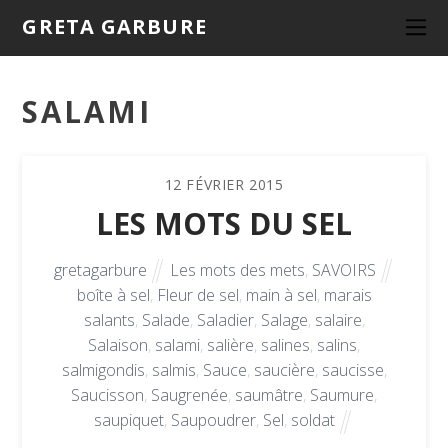
GRETA GARBURE
SALAMI
12
FÉVRIER
2015
LES MOTS DU SEL
gretagarbure
Les mots des mets
,
SAVOIRS
boîte à sel
,
Fleur de sel
,
main à sel
,
marais
salants
,
Salade
,
Saladier
,
Salage
,
salaire
,
Salaison
,
salami
,
salière
,
salines
,
salins
,
salmigondis
,
salmis
,
Sauce
,
saucière
,
saucisse
,
Saucisson
,
Saugrenée
,
saumâtre
,
Saumure
,
saupiquet
,
Saupoudrer
,
Sel
,
soldat