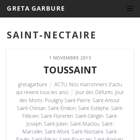
GRETA GARBURE
SAINT-NECTAIRE
1
NOVEMBRE
2013
TOUSSAINT
gretagarbure
ACTU
,
Nos marronniers (l'actu
qui revient tous les ans)
Jour des Défunts
,
Jour
des Morts
,
Pouligny Saint-Pierre
,
Saint-Amour
,
Saint-Chinian
,
Saint-Émilion
,
Saint-Estèphe
,
Saint-
Félicien
,
Saint-Florentin
,
Saint-Glinglin
,
Saint-
Joseph
,
Saint-Julien
,
Saint-Maclou
,
Saint-
Marcellin
,
Saint-Mont
,
Saint-Nectaire
,
Saint-
Paulin
,
Saint-Péray
,
Saint-Pourçain
,
Saint-Romain
,