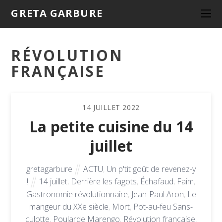
GRETA GARBURE
RÉVOLUTION
FRANÇAISE
14
JUILLET
2022
La petite cuisine du 14
juillet
gretagarbure
ACTU
,
Un p'tit goût de revenez-y
!
14 juillet
,
Derrière les fagots
,
Échafaud
,
Faim
,
Gastronomie révolutionnaire
,
Jean-Paul Aron
,
Le
mangeur du XXe siècle
,
Mort
,
Pot-au-feu Sans-
culotte
,
Poularde Marengo
,
Révolution française
,