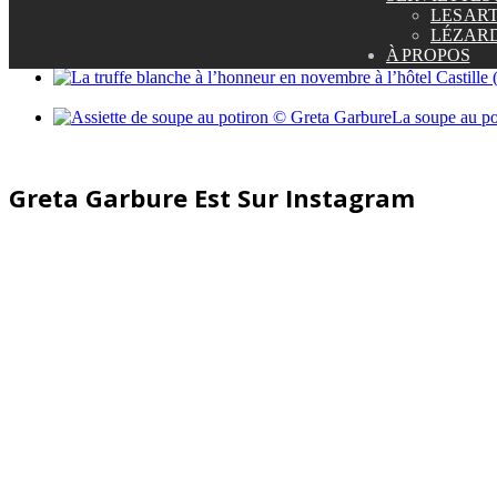
LES ART
LÉZARD
La garbure d’automne de Greta Garbure
À PROPOS
La soupe au po
Greta Garbure Est Sur Instagram