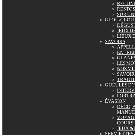
RECONN
Lire la suite
RESTO
SUR UN
GLOU-GLOU
DÉGUS
JEUX D
LIEUX D
Rechercher
SAVOIRS
APPELL
ENTRE
GLANES
LES MO
NOS MI
Abonnez-Vous
SAVOIR
TRADIT
GUEULES D
INTERV
PORTRA
ÉVASION
DÉCO, 
MANUE
VOYAGE
COURS
Nos Derniers Articles
JEUX &
SERVIETTES