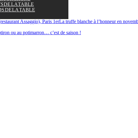
S DE LA TABLE
S DE LA TABLE
La truffe blanche à l’honneur en novembre
tiron ou au potimarron… c’est de saison !