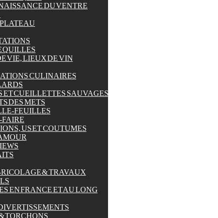
AISSANCE DU VENTRE
S
 PLATEAU
TATIONS
E QUILLES
E VIE, LIEUX DE VIN
ATIONS CULINAIRES
LARDS
 ET CUEILLETTES SAUVAGES
TS DES METS
LLE-FEUILLES
-FAIRE
IONS, US ET COUTUMES
’AMOUR
IEWS
ITS
BRICOLAGE & TRAVAUX
LS
S EN FRANCE ET AU LONG
 DIVERTISSEMENTS
 & TORCHONS