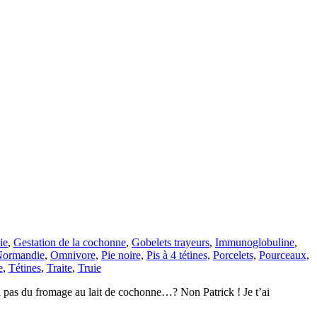
ie
,
Gestation de la cochonne
,
Gobelets trayeurs
,
Immunoglobuline
,
ormandie
,
Omnivore
,
Pie noire
,
Pis à 4 tétines
,
Porcelets
,
Pourceaux
,
e
,
Tétines
,
Traite
,
Truie
uoi pas du fromage au lait de cochonne…? Non Patrick ! Je t’ai