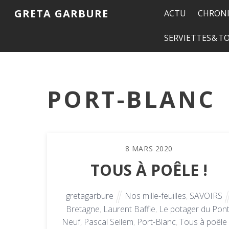
GRETA GARBURE
ACTU
CHRONI
SERVIETTES & 
PORT-BLANC
8
MARS
2020
TOUS À POÊLE !
gretagarbure
Nos mille-feuilles
,
SAVOIRS
Bretagne
,
Laurent Baffie
,
Le potager du Pont
Neuf
,
Pascal Sellem
,
Port-Blanc
,
Tous à poêle