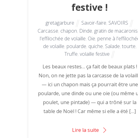
festive !
gretagarbure
Savoir-faire
,
SAVOIRS
Carcasse
,
chapon
,
Dinde
,
gratin de macaronis
l'effilochée de volaille
,
Oie
,
penne à l'effiloché
de volaille
,
poularde
,
quiche
,
Salade
,
tourte
,
Truffe
,
volaille festive
Les beaux restes… ça fait de beaux plats !
Non, on ne jette pas la carcasse de la volail
— ici un chapon mais ça pourrait être une
poularde, une dinde ou une oie (ou même 
poulet, une pintade) — qui a trôné sur la
table de Noël ! Car même si elle a été […]
Lire la suite