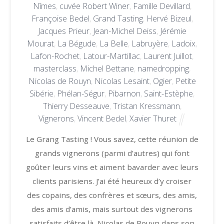
Nîmes
,
cuvée Robert Winer
,
Famille Devillard
,
Françoise Bedel
,
Grand Tasting
,
Hervé Bizeul
,
Jacques Prieur
,
Jean-Michel Deiss
,
Jérémie
Mourat
,
La Bégude
,
La Belle
,
Labruyère
,
Ladoix
,
Lafon-Rochet
,
Latour-Martillac
,
Laurent Juillot
,
masterclass
,
Michel Bettane
,
namedropping
,
Nicolas de Rouyn
,
Nicolas Lesaint
,
Ogier
,
Petite
Sibérie
,
Phélan-Ségur
,
Pibarnon
,
Saint-Estèphe
,
Thierry Desseauve
,
Tristan Kressmann
,
Vignerons
,
Vincent Bedel
,
Xavier Thuret
Le Grang Tasting ! Vous savez, cette réunion de
grands vignerons (parmi d’autres) qui font
goûter leurs vins et aiment bavarder avec leurs
clients parisiens. J’ai été heureux d’y croiser
des copains, des confrères et sœurs, des amis,
des amis d’amis, mais surtout des vignerons
satisfaits d’être là, Nicolas de Rouyn dans son