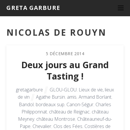
GRETA GARBURE
NICOLAS DE ROUYN
5
DÉCEMBRE
2014
Deux jours au Grand
Tasting !
gretagarbure
GLOU-GLOU
,
Lieux de vie, lieux
de vin
Agathe Bursin
,
amis
,
Armand Borlant
,
Bandol
,
bordeaux sup
,
Canon-Ségur
,
Charles
Philipponnat
,
château de Reignac
,
château
Meyney
,
château Montrose
,
Châteauneuf-du-
Pape
,
Chevalier
,
Clos des Fées
,
Costières de