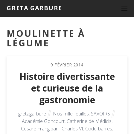
GRETA GARBURE
MOULINETTE À
LÉGUME
9
FÉVRIER
2014
Histoire divertissante
et curieuse de la
gastronomie
gretagarbure
Nos mille-feuilles
,
SAVOIRS
Académie Goncourt
,
Catherine de Médicis
,
Cesare Frangipani
,
Charles VI
,
Code-barres
,