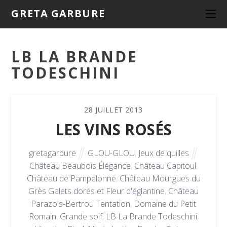
GRETA GARBURE
LB LA BRANDE
TODESCHINI
28
JUILLET
2013
LES VINS ROSÉS
gretagarbure
GLOU-GLOU
,
Jeux de quilles
Château Beaubois Élégance
,
Château Capitoul
,
Château de Pampelonne
,
Château Mourgues du
Grès Galets dorés et Fleur d'églantine
,
Château
Parazols-Bertrou Tentation
,
Domaine du Petit
Romain
,
Grande soif
,
LB La Brande Todeschini
,