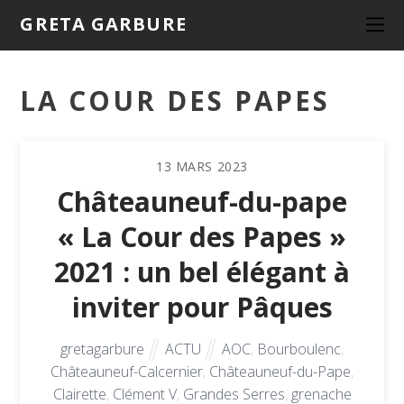
GRETA GARBURE
LA COUR DES PAPES
13
MARS
2023
Châteauneuf-du-pape
« La Cour des Papes »
2021 : un bel élégant à
inviter pour Pâques
gretagarbure
ACTU
AOC
,
Bourboulenc
,
Châteauneuf-Calcernier
,
Châteauneuf-du-Pape
,
Clairette
,
Clément V
,
Grandes Serres
,
grenache