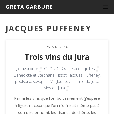
GRETA GARBURE
JACQUES PUFFENEY
25
MAI
2016
Trois vins du Jura
gretagarbure
GLOU-GLOU
,
Jeux de quilles
Bénédicte et Stéphane Tissot
,
Jacques Puffeney
,
poulsard
,
savagnin
,
Vin Jaune
,
vin jaune du Jura
,
vins du Jura
Parmi les vins que l’on boit rarement (j’espère
!) figurent ceux que l’on n’offrirait même pas à
son pire ennemi, les tisanes de chêne, les