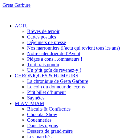
Greta Garbure
ACTU
Brèves de terroir
Cartes postales
Déjeuners de presse
Nos marronniers (l’actu qui revient tous les ans)
Notre calendrier de l’Avent
Pièges à cons…ommateurs !
Tout frais pondu
Un p’tit goût de revenez-y !
CHRONIQUES & HUMEURS
La chronique de Greta Garbure
Le coin du donneur de leçons
P’tit billet d’humeur
Saynètes
MIAM-MIAM
Biscuits & Confiseries
Chocolat Show
Couenneries
Dans les rayons
Desserts de grand-mère
Les marchés