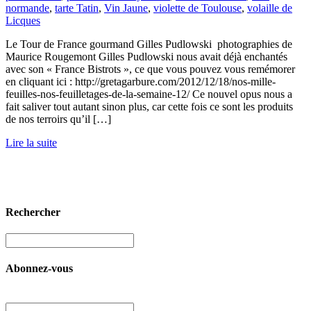
normande
,
tarte Tatin
,
Vin Jaune
,
violette de Toulouse
,
volaille de
Licques
Le Tour de France gourmand Gilles Pudlowski photographies de
Maurice Rougemont Gilles Pudlowski nous avait déjà enchantés
avec son « France Bistrots », ce que vous pouvez vous remémorer
en cliquant ici : http://gretagarbure.com/2012/12/18/nos-mille-
feuilles-nos-feuilletages-de-la-semaine-12/ Ce nouvel opus nous a
fait saliver tout autant sinon plus, car cette fois ce sont les produits
de nos terroirs qu’il […]
Lire la suite
Rechercher
Abonnez-vous