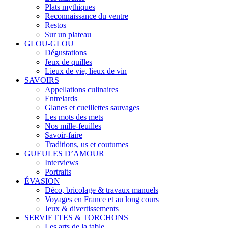
Plats mythiques
Reconnaissance du ventre
Restos
Sur un plateau
GLOU-GLOU
Dégustations
Jeux de quilles
Lieux de vie, lieux de vin
SAVOIRS
Appellations culinaires
Entrelards
Glanes et cueillettes sauvages
Les mots des mets
Nos mille-feuilles
Savoir-faire
Traditions, us et coutumes
GUEULES D’AMOUR
Interviews
Portraits
ÉVASION
Déco, bricolage & travaux manuels
Voyages en France et au long cours
Jeux & divertissements
SERVIETTES & TORCHONS
Les arts de la table