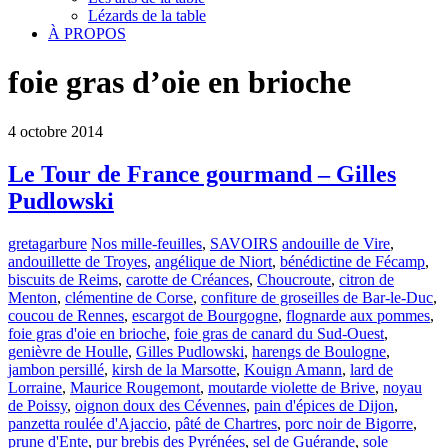
Lézards de la table
À PROPOS
foie gras d’oie en brioche
4
octobre
2014
Le Tour de France gourmand – Gilles
Pudlowski
gretagarbure
Nos mille-feuilles
,
SAVOIRS
andouille de Vire
,
andouillette de Troyes
,
angélique de Niort
,
bénédictine de Fécamp
,
biscuits de Reims
,
carotte de Créances
,
Choucroute
,
citron de
Menton
,
clémentine de Corse
,
confiture de groseilles de Bar-le-Duc
,
coucou de Rennes
,
escargot de Bourgogne
,
flognarde aux pommes
,
foie gras d'oie en brioche
,
foie gras de canard du Sud-Ouest
,
genièvre de Houlle
,
Gilles Pudlowski
,
harengs de Boulogne
,
jambon persillé
,
kirsh de la Marsotte
,
Kouign Amann
,
lard de
Lorraine
,
Maurice Rougemont
,
moutarde violette de Brive
,
noyau
de Poissy
,
oignon doux des Cévennes
,
pain d'épices de Dijon
,
panzetta roulée d'Ajaccio
,
pâté de Chartres
,
porc noir de Bigorre
,
prune d'Ente
,
pur brebis des Pyrénées
,
sel de Guérande
,
sole