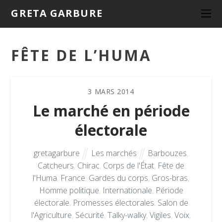
GRETA GARBURE
FÊTE DE L’HUMA
3
MARS
2014
Le marché en période
électorale
gretagarbure
Les marchés
Barbouzes
,
Catcheurs
,
Chirac
,
Corps de l'État
,
Fête de
l'Huma
,
France
,
Gardes du corps
,
Gros-bras
,
Homme politique
,
Internationale
,
Période
électorale
,
Promesses électorales
,
Salon de
l'Agriculture
,
Sécurité
,
Talky-walky
,
Vigiles
,
Voix
,